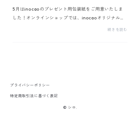
5月はinocaoのプレゼント用包装紙をご用意いたしま
した！オンラインショップでは、inocaoオリジナルの
絵を包装紙のようにぐるりと巻いてお送りいたしま
続きを読む
す。メッセージの代筆もいたします。ご希望の場合
は、購入時...
プライバシーポリシー
特定商取引法に基づく表記
© シロ.