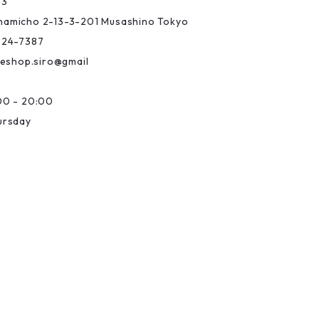
03
Minamicho 2-13-3-201 Musashino Tokyo
-24-7387
eshop.siro@gmail
0 - 20:00
ursday