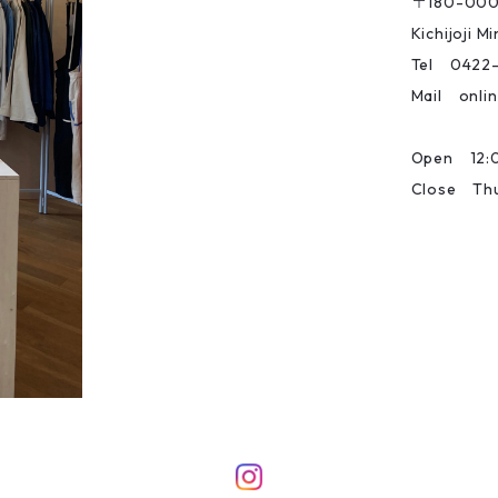
〒180-00
Kichijoji 
Tel 0422
Mail onlin
Open 12:0
Close Th