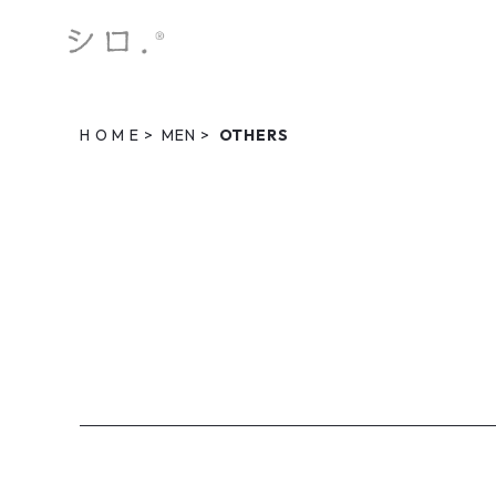
H O M E
MEN
OTHERS