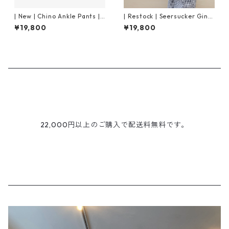
| New | Chino Ankle Pants |
| Restock | Seersucker Ging
Off White
ham Hakama Pants | Black ×
¥19,800
¥19,800
Pink
22,000円以上のご購入で配送料無料です。