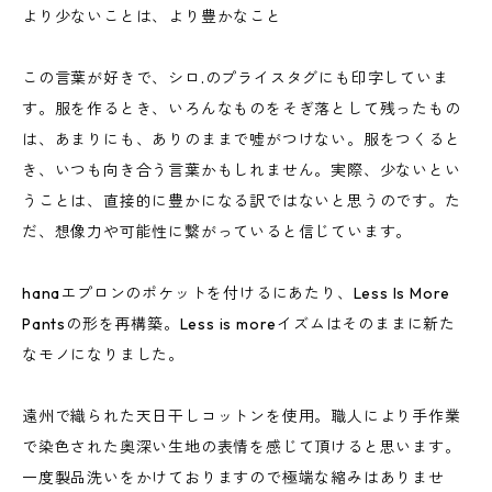
より少ないことは、より豊かなこと
この言葉が好きで、シロ.のプライスタグにも印字していま
す。服を作るとき、いろんなものをそぎ落として残ったもの
は、あまりにも、ありのままで嘘がつけない。服をつくると
き、いつも向き合う言葉かもしれません。実際、少ないとい
うことは、直接的に豊かになる訳ではないと思うのです。た
だ、想像力や可能性に繋がっていると信じています。
hanaエプロンのポケットを付けるにあたり、Less Is More
Pantsの形を再構築。Less is moreイズムはそのままに新た
なモノになりました。
遠州で織られた天日干しコットンを使用。職人により手作業
で染色された奥深い生地の表情を感じて頂けると思います。
一度製品洗いをかけておりますので極端な縮みはありませ