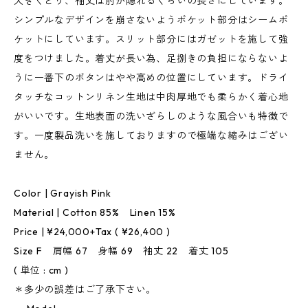
大きくとり、袖丈は肘が隠れるくらいの長さにしています。
シンプルなデザインを崩さないようポケット部分はシームポ
ケットにしています。スリット部分にはガゼットを施して強
度をつけました。着丈が長い為、足捌きの負担にならないよ
うに一番下のボタンはやや高めの位置にしています。ドライ
タッチなコットンリネン生地は中肉厚地でも柔らかく着心地
がいいです。生地表面の洗いざらしのような風合いも特徴で
す。一度製品洗いを施しておりますので極端な縮みはござい
ません。
Color | Grayish Pink
Material | Cotton 85% Linen 15%
Price | ¥24,000+Tax ( ¥26,400 )
Size F 肩幅 67 身幅 69 袖丈 22 着丈 105
( 単位 : cm )
＊多少の誤差はご了承下さい。