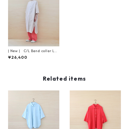
| New | C/L Band collar Lon
g Shirt S/S | Grayish Pink
¥26,400
Related items