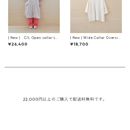
| New | C/L Open collar Lo
| New | Wide Collar Oversiz
ng Shirt S/S | Grayish Pink
ed Shirt S/S | Natural
¥26,400
¥18,700
22,000円以上のご購入で配送料無料です。