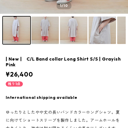
1
/10
| New | C/L Band collar Long Shirt S/S | Grayish
Pink
¥26,400
残り1点
International shipping available
ゆったりとしたやや丈の長いバンドカラーロングシャツ。夏
に向けてショートスリーブを製作しました。アームホールを