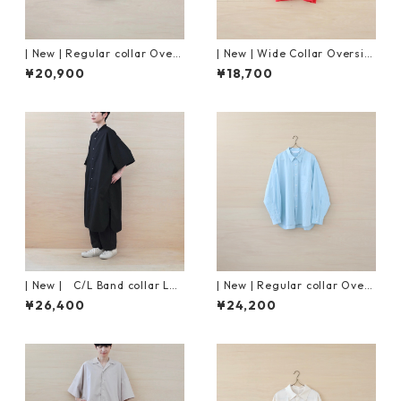
| New | Regular collar Overs
| New | Wide Collar Oversiz
ized Shirt S/S ｜Mist Blue
ed Shirt S/S | Raspberry
¥20,900
¥18,700
| New | C/L Band collar Lon
| New | Regular collar Overs
g Shirt S/S | Black
ized Shirt L/S ｜Mist Blue
¥26,400
¥24,200