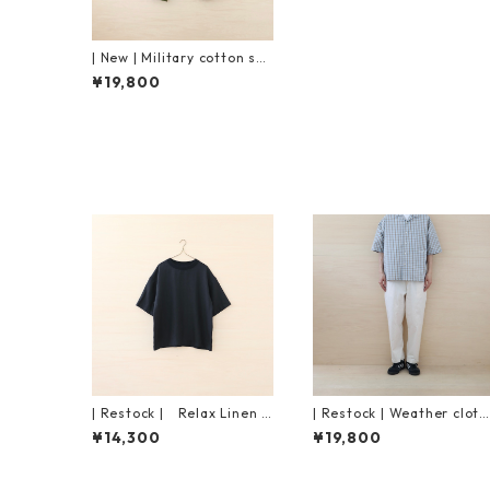
| New | Military cotton sat
een Ankle Pants | Khaki
¥19,800
| Restock | Relax Linen T
| Restock | Weather cloth
ee S/S｜Black
Ankle Pants | Off White
¥14,300
¥19,800