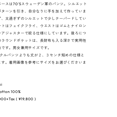
ースは70'Sスウェーデン軍のパンツ。シルエット
パターンを引き、自分なりに手を加えて作っていま
ず、太過ぎずのシルエットで少しテーパードしてい
ントはフェイクフライ、ウエストはゴムとナイロン
いアジャスターで絞る仕様にしています。後ろにつ
のラウンドポケットは、長財布も入る深さで実用性
的です。男女兼用サイズです。
ンクルパンツよりも丈が２、３センチ短めの仕様と
ます。着用画像を参考にサイズをお選びくださいま
ki
Cotton 100%
,000+Tax ( ¥19,800 )