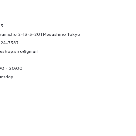
03
Minamicho 2-13-3-201 Musashino Tokyo
-24-7387
eshop.siro@gmail
0 - 20:00
ursday