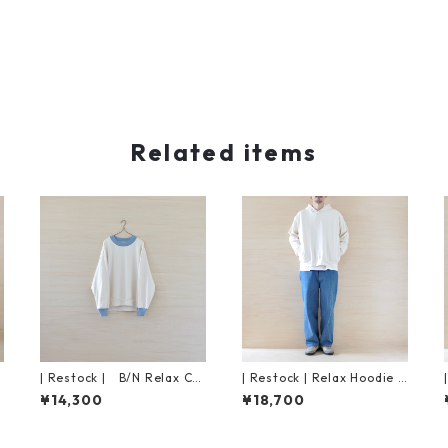
Related items
| Restock | B/N Relax Cut
| Restock | Relax Hoodie C
&Sew | Off White
ut&Sew | Off White
¥14,300
¥18,700