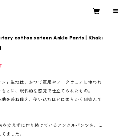
litary cotton sateen Ankle Pants | Khaki
0
T
テン」生地は、かつて軍服やワークウェアに使われ
をもとに、現代的な感覚で仕立てられたもの。
心地を兼ね備え、使い込むほどに柔らかく馴染んで
たちを変えずに作り続けているアンクルパンツを、こ
立てました。