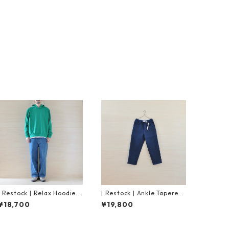
| Restock | Relax Hoodie C
| Restock | Ankle Tapered
ut&Sew | Green
Denim Pants｜Indigo
¥18,700
¥19,800