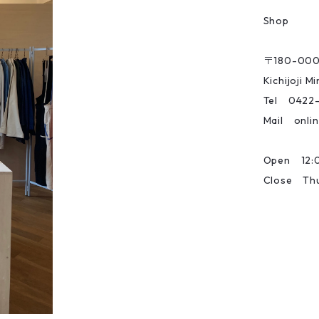
Shop
〒180-00
Kichijoji 
Tel 0422
Mail onlin
Open 12:0
Close Th