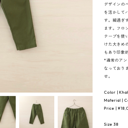
デザインのベ
を活かして
す。細過ぎ
ます。フロ
テープを使
けた大きめ
もあり印象
*通常のア
なっており
せ。
Color | Kha
Material | 
Price | ¥18
Size 38