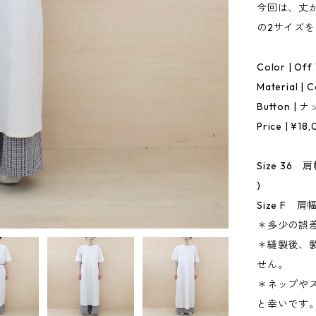
今回は、丈が
の2サイズ
Color | Off
Material | 
Button |
Price | ¥18
Size 36 肩幅
)
Size F 肩幅 3
＊多少の誤
＊縫製後、
せん。
＊ネップや
と幸いです