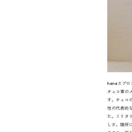
hanaエプロ
チェコ軍の
す。チェコ
性の代表的な
た。ミリタ
しさ。随所