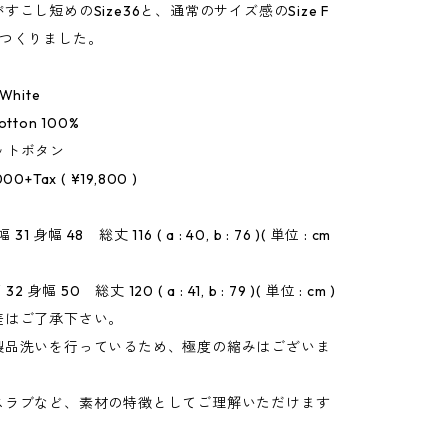
すこし短めのSize36と、通常のサイズ感のSize F
をつくりました。
 White
Cotton 100%
 ナットボタン
,000+Tax ( ¥19,800 )
 31 身幅 48 総丈 116 ( a : 40, b : 76 )( 単位 : cm
2 身幅 50 総丈 120 ( a : 41, b : 79 )( 単位 : cm )
差はご了承下さい。
製品洗いを行っているため、極度の縮みはございま
スラブなど、素材の特徴としてご理解いただけます
。