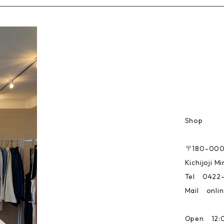
Shop
〒180-00
Kichijoji 
Tel 0422
Mail onlin
Open 12:0