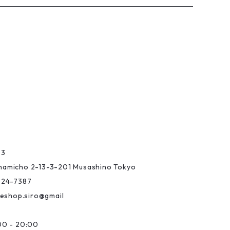
03
Minamicho 2-13-3-201 Musashino Tokyo
-24-7387
eshop.siro@gmail
0 - 20:00