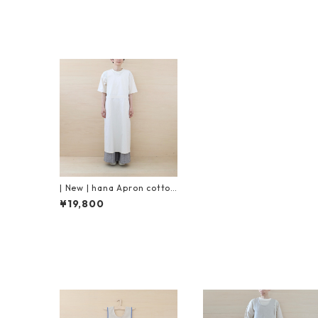
| New | hana Apron cotton
| Off White
¥19,800