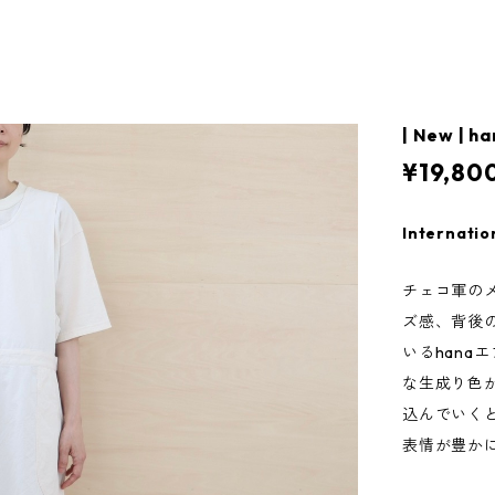
| New | h
¥19,80
Internatio
チェコ軍の
ズ感、背後
いるhana
な生成り色
込んでいく
表情が豊か