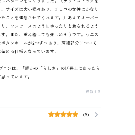
たにパターンをつくりました。（デットストックを
と、サイズは大小様々あり、チェコの女性はかなり
いたことを連想させてくれます。）あえてオーバー
くり、ワンピースのようにゆったりと着られるよう
ます。また、重ね着しても楽しめそうです。ウエス
はボタンホールが2つずつあり、肩紐部分について
に留める仕様となっています。
エプロンは、「誰かの「らしさ」の延長上にあったら
て思っています。
通報する
(9)