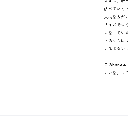
ままに、新
調べていく
大柄な方が
サイズでつ
になってい
トの左右に
いるボタン
このhana
いいな」っ