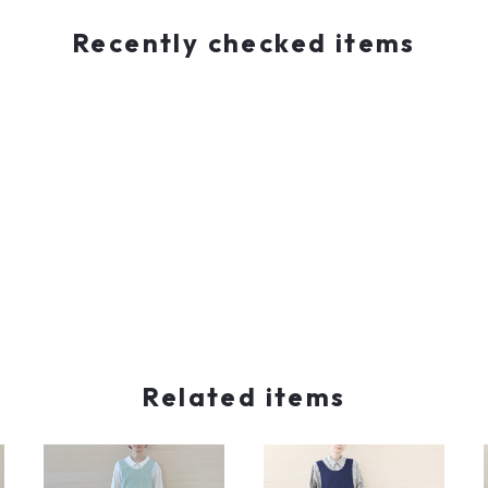
Recently checked items
Related items