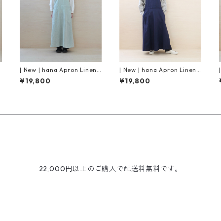
| New | hana Apron Linen |
| New | hana Apron Linen |
Mint
Navy
¥19,800
¥19,800
22,000円以上のご購入で配送料無料です。