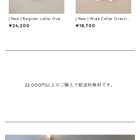
| New | Regular collar Overs
| New | Wide Collar Oversiz
ized Shirt L/S ｜Mist Blue
ed Shirt S/S | Natural
¥24,200
¥18,700
22,000円以上のご購入で配送料無料です。