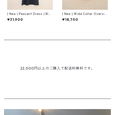
| New | Peasant Dress | Blac
| New | Wide Collar Oversiz
k
ed Shirt S/S | Raspberry
¥31,900
¥18,700
22,000円以上のご購入で配送料無料です。