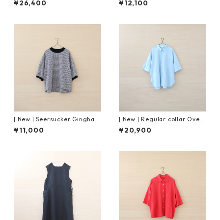
¥26,400
¥12,100
| New | Seersucker Gingham
| New | Regular collar Overs
Pullover S/S | Black×Pink
ized Shirt S/S ｜Mist Blue
¥11,000
¥20,900