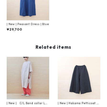
| New | Peasant Dress | Blue
¥29,700
Related items
| New | C/L Band collar Lon
| New | Hakama Petticoat P
g Shirt S/S | Grayish Pink
ants | Black