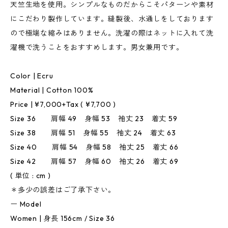
天竺生地を使用。シンプルなものだからこそパターンや素材
にこだわり製作しています。縫製後、水通しをしております
ので極端な縮みはありません。洗濯の際はネットに入れて洗
濯機で洗うことをおすすめします。男女兼用です。
Color | Ecru
Material | Cotton 100%
Price | ¥7,000+Tax ( ¥7,700 )
Size 36 肩幅 49 身幅 53 袖丈 23 着丈 59
Size 38 肩幅 51 身幅 55 袖丈 24 着丈 63
Size 40 肩幅 54 身幅 58 袖丈 25 着丈 66
Size 42 肩幅 57 身幅 60 袖丈 26 着丈 69
( 単位 : cm )
＊多少の誤差はご了承下さい。
ー Model
Women | 身長 156cm / Size 36