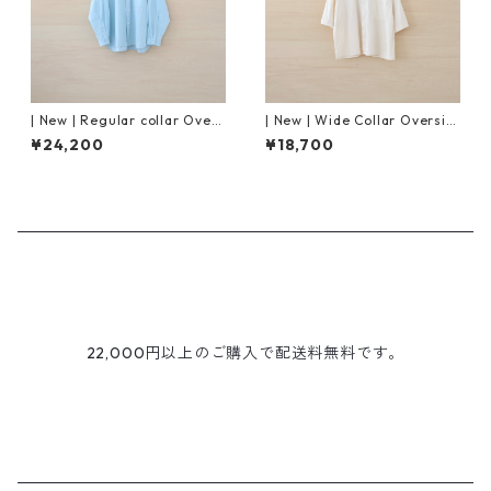
| New | Regular collar Overs
| New | Wide Collar Oversiz
ized Shirt L/S ｜Mist Blue
ed Shirt S/S | Natural
¥24,200
¥18,700
22,000円以上のご購入で配送料無料です。