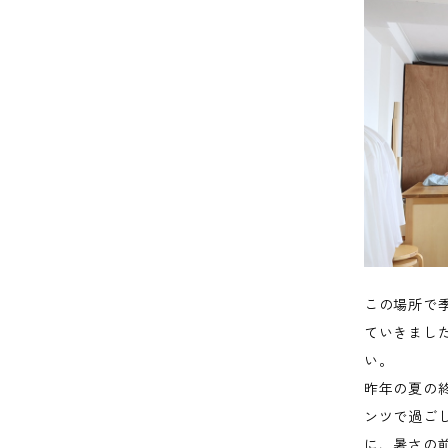
この場所で
ていきまし
い。
昨年の夏の
ンツで過ご
に、暑さの