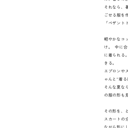
それなら、
ごせる服を
「ペザント
軽やかなコ
け。 中に
に着られる
きる。
エプロンや
ゃんと“着る
そんな夏な
の服の形も
その形を、
スカートの
ながら形に