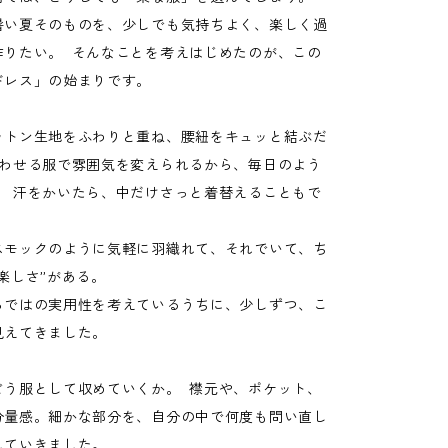
暑い夏そのものを、少しでも気持ちよく、楽しく過
作りたい。 そんなことを考えはじめたのが、この
ドレス」の始まりです。
ットン生地をふわりと重ね、腰紐をキュッと結ぶだ
合わせる服で雰囲気を変えられるから、毎日のよう
。 汗をかいたら、中だけさっと着替えることもで
スモックのように気軽に羽織れて、それでいて、ち
楽しさ”がある。
らではの実用性を考えているうちに、少しずつ、こ
見えてきました。
どう服として収めていくか。 襟元や、ポケット、
分量感。細かな部分を、自分の中で何度も問い直し
していきました。