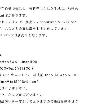
が手作業で染色し、天日干しされた生地は、独特の
上品さがあります。
ありますので、別売りのhanakamaペチパンツや
デニムなどとの重ね着をおすすめしています。
aペチパンツは別売りとなります。
ck
 Cotton 50% Linen 50%
,000+Tax ( ¥31,900 )
 48.5 ウエスト 57 総丈前 127.5（a: 47.5 b: 80 )
 49 b: 81 )( 単位 : cm )
差はご了承下さい。
性上、ネップがございます。
製品洗いを一度かけておりますので極端な縮みはご