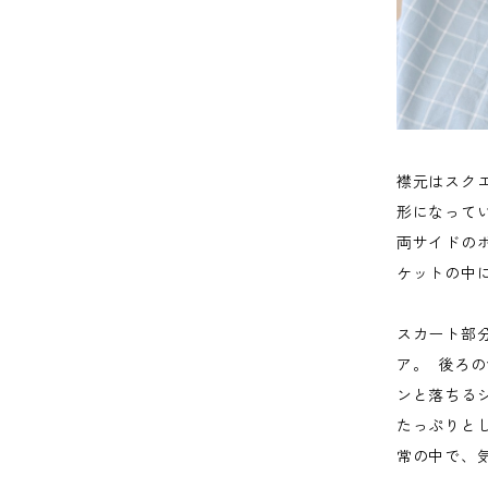
襟元はスク
形になって
両サイドの
ケットの中
スカート部分
ア。 後ろ
ンと落ちる
たっぷりと
常の中で、