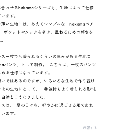
合わせるhakamaシリーズも、生地によって仕様
ています。
薄い生地には、あえてシンプルな「hakamaペチ
。 ポケットやタックを省き、重ねるための軽さを
た。
レス一枚でも着られるくらいの厚みがある生地に
amaパンツ」として制作。 こちらは、一枚のパンツ
しめる仕様になっています。
違いではあるのですが、いろいろな生地で作り続け
“その生地にとって、一番気持ちよく着られる形”を
、自然とこうなりました。
レスは、 夏の日々を、軽やかに過ごせる服であれ
ています。
通報する