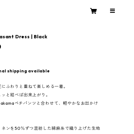
asant Dress | Black
0
nal shipping available
夏にふわりと重ねて楽しめる一着。
ュッと結べば出来上がり。
nakamaペチパンツと合わせて、軽やかなお出かけ
リネンを50％ずつ混紡した綿麻糸で織り上げた生地