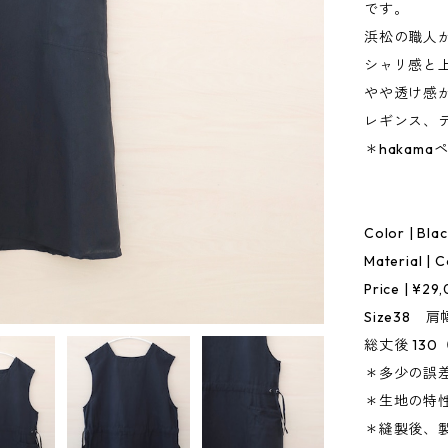
です。
浜松の職人
シャリ感と
やや透け感が
レギンス、
＊hakam
Color | Bla
Material |
Price | ¥29
Size38 肩幅
総丈後 130（a:
＊多少の誤
＊生地の特
＊縫製後、