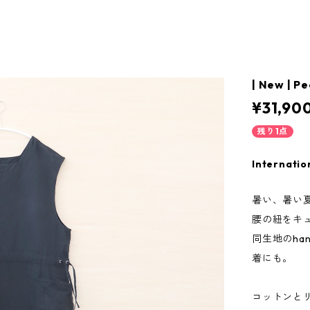
| New | Pe
¥31,90
残り1点
Internatio
暑い、暑い
腰の紐をキ
同生地のha
着にも。
コットンと