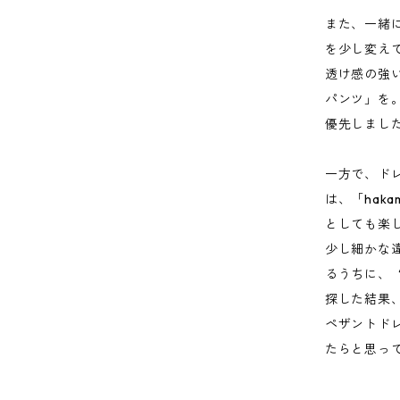
また、一緒に
を少し変え
透け感の強い
パンツ」を
優先しまし
一方で、ド
は、「hak
としても楽
少し細かな
るうちに、 
探した結果
ペザントド
たらと思っ