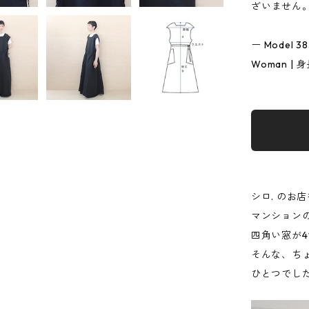
ざいません
ー Model 
Woman | 身
シロ. の
マンション
四角い窓が4
そんな、ち
ひとつでし