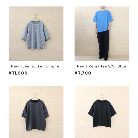
| New | Seersucker Gingham
| New | Relax Tee S/S | Blue
Pullover S/S | Forest×Pink
¥11,000
¥7,700