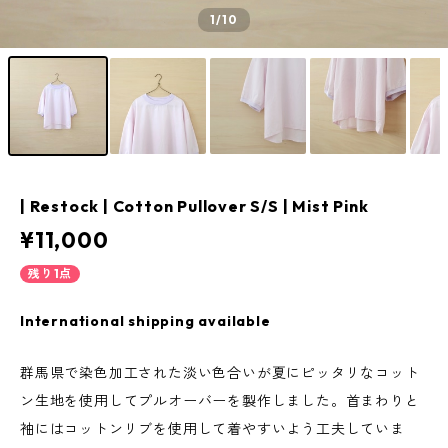
1
/10
| Restock | Cotton Pullover S/S | Mist Pink
¥11,000
残り1点
International shipping available
群馬県で染色加工された淡い色合いが夏にピッタリなコット
ン生地を使用してプルオーバーを製作しました。首まわりと
袖にはコットンリブを使用して着やすいよう工夫していま