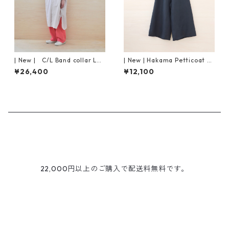
| New | C/L Band collar Lon
| New | Hakama Petticoat P
g Shirt S/S | Grayish Pink
ants | Black
¥26,400
¥12,100
22,000円以上のご購入で配送料無料です。