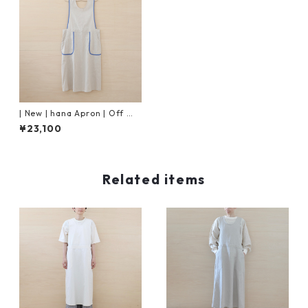
| New | hana Apron | Off Wh
ite × Blue Piping
¥23,100
Related items