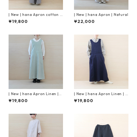
| New | hana Apron cotton |
| New | hana Apron | Natural
Off White
¥19,800
¥22,000
| New | hana Apron Linen |
| New | hana Apron Linen | N
Mint
avy
¥19,800
¥19,800