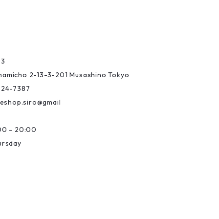
03
Minamicho 2-13-3-201 Musashino Tokyo
-24-7387
eshop.siro@gmail
0 - 20:00
ursday