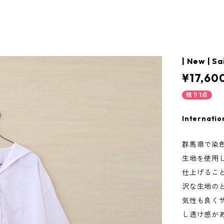
| New | Sa
¥17,60
残り1点
Internatio
群馬県で染
生地を使用
仕上げるこ
沢な生地の
気性も良く
し透け感が