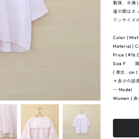
製後、水通
濯の際はネ
ワンサイズ
Color | Mist
Material | 
Price | ¥16
Size F 
( 単位 : cm )
＊多少の誤
ー Model
Women | 身長