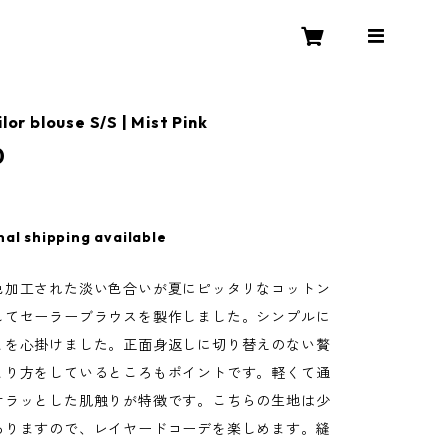
ilor blouse S/S | Mist Pink
0
nal shipping available
色加工された淡い色合いが夏にピッタリなコットン
してセーラーブラウスを製作しました。シンプルに
とを心掛けました。正面身返しに切り替えのない贅
とり方をしているところもポイントです。軽くて通
サラッとした肌触りが特徴です。こちらの生地は少
ありますので、レイヤードコーデを楽しめます。縫