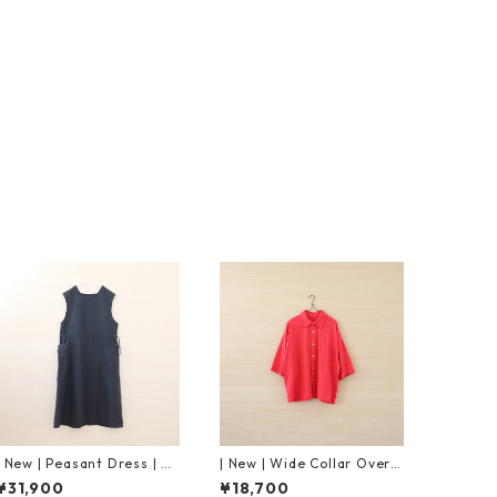
| New | Peasant Dress | Bl
| New | Wide Collar Oversi
ack
zed Shirt S/S | Raspberry
¥31,900
¥18,700