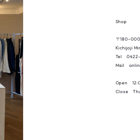
Shop
〒180-00
Kichijoji 
Tel 0422
Mail onlin
Open 12:0
Close Th