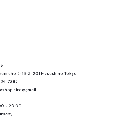
03
Minamicho 2-13-3-201 Musashino Tokyo
-24-7387
eshop.siro@gmail
0 - 20:00
ursday