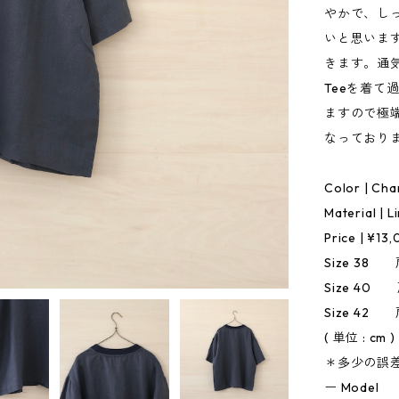
やかで、し
いと思いま
きます。通
Teeを着
ますので極端
なっており
Color | Cha
Material | 
Price | ¥13
Size 38
Size 40
Size 42
( 単位 : cm )
＊多少の誤
ー Model