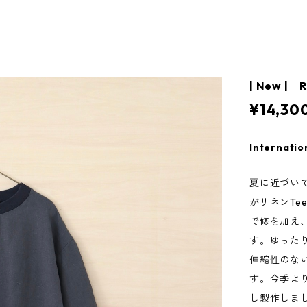
| New | R
¥14,30
Internatio
夏に近づい
がリネンTe
で修を加え
す。ゆった
伸縮性のな
す。今季よ
し製作しま