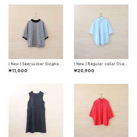
| New | Seersucker Gingham
| New | Regular collar Overs
Pullover S/S | Black×Pink
ized Shirt S/S ｜Mist Blue
¥11,000
¥20,900