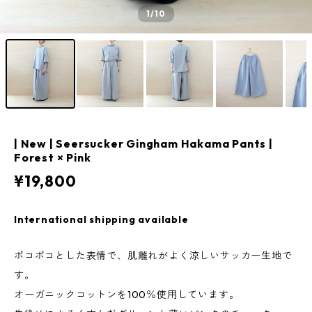
1
/10
| New | Seersucker Gingham Hakama Pants |
Forest × Pink
¥19,800
International shipping available
ポコポコとした表情で、肌離れがよく涼しいサッカー生地で
す。
オーガニックコットンを100％使用しています。