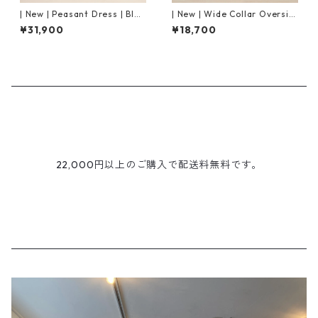
| New | Peasant Dress | Blac
| New | Wide Collar Oversiz
k
ed Shirt S/S | Raspberry
¥31,900
¥18,700
22,000円以上のご購入で配送料無料です。