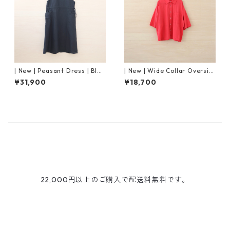
| New | Peasant Dress | Blac
| New | Wide Collar Oversiz
k
ed Shirt S/S | Raspberry
¥31,900
¥18,700
22,000円以上のご購入で配送料無料です。