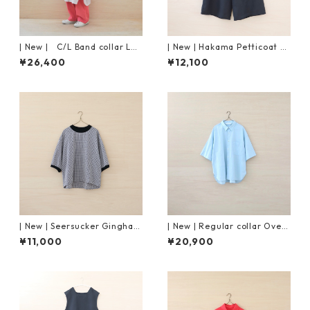
| New | C/L Band collar Lon
| New | Hakama Petticoat P
g Shirt S/S | Grayish Pink
ants | Black
¥26,400
¥12,100
| New | Seersucker Gingham
| New | Regular collar Overs
Pullover S/S | Black×Pink
ized Shirt S/S ｜Mist Blue
¥11,000
¥20,900