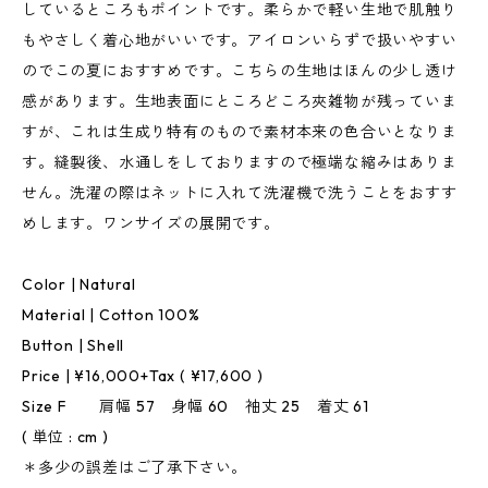
しているところもポイントです。柔らかで軽い生地で肌触り
もやさしく着心地がいいです。アイロンいらずで扱いやすい
のでこの夏におすすめです。こちらの生地はほんの少し透け
感があります。生地表面にところどころ夾雑物が残っていま
すが、これは生成り特有のもので素材本来の色合いとなりま
す。縫製後、水通しをしておりますので極端な縮みはありま
せん。洗濯の際はネットに入れて洗濯機で洗うことをおすす
めします。ワンサイズの展開です。
Color | Natural
Material | Cotton 100%
Button | Shell
Price | ¥16,000+Tax ( ¥17,600 )
Size F 肩幅 57 身幅 60 袖丈 25 着丈 61
( 単位 : cm )
＊多少の誤差はご了承下さい。